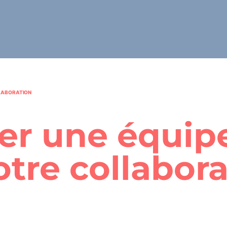
LLABORATION
rer une équip
otre collabor