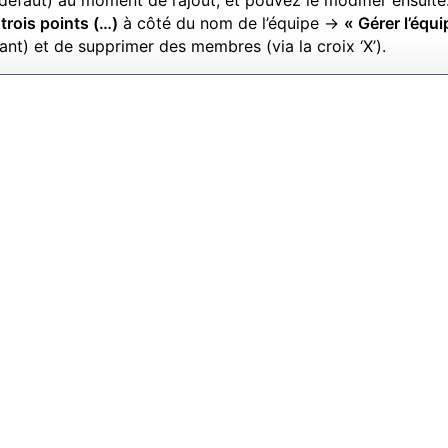
défaut) au moment de l’ajout, et pouvez le modifier ensuite
s
trois points (…)
à côté du nom de l’équipe ->
« Gérer l’équi
lant) et de supprimer des membres (via la croix ‘X’).