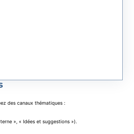
s
réez des canaux thématiques :
rne », « Idées et suggestions »).