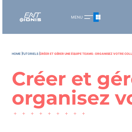
HOME
TUTORIELS
CRÉER ET GÉRER UNE ÉQUIPE TEAMS : ORGANISEZ VOTRE CO
Créer et gé
organisez v