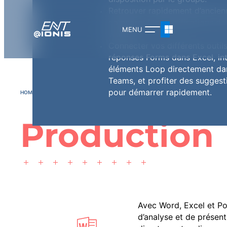
Retrouver rapidement d’ancien
comparer les modifications d
Word.
Connecter vos différents outils
réponses Forms dans Excel, in
éléments Loop directement da
Teams, et profiter des suggest
pour démarrer rapidement.
HOME
OUTILS
PRODUCTION
Production
Avec Word, Excel et Po
d’analyse et de présent