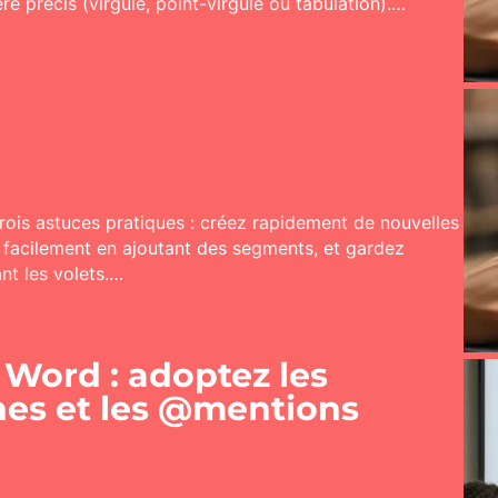
e précis (virgule, point-virgule ou tabulation).…
trois astuces pratiques : créez rapidement de nouvelles
s facilement en ajoutant des segments, et gardez
ant les volets.…
 Word : adoptez les
es et les @mentions