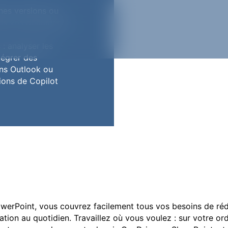
nes versions ou
ans vos documents
 : analyser les
tégrer des
ns Outlook ou
ions de Copilot
werPoint, vous couvrez facilement tous vos besoins de réd
ation au quotidien. Travaillez où vous voulez : sur votre or