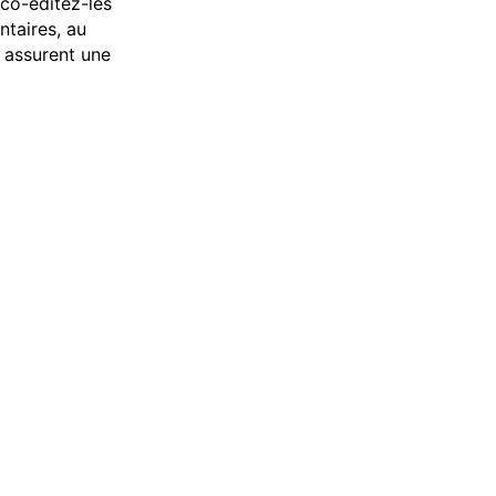
co-éditez-les
ntaires, au
s assurent une