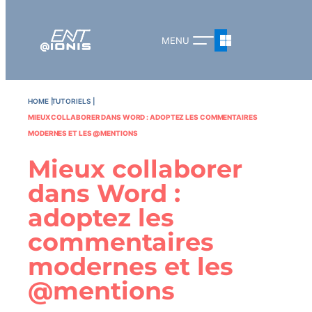
HOME
TUTORIELS
MIEUX COLLABORER DANS WORD : ADOPTEZ LES COMMENTAIRES
MODERNES ET LES @MENTIONS
Mieux collaborer
dans Word :
adoptez les
commentaires
modernes et les
@mentions