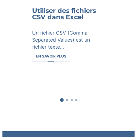
Utiliser des fichiers
A
CSV dans Excel
Si
Un fichier CSV (Comma
Ex
Separated Values) est un
a
fichier texte…
EN SAVOIR PLUS