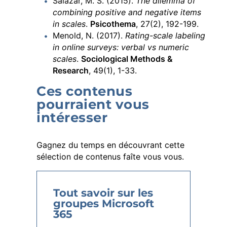
Salazar, M. S. (2015).
The dilemma of
combining positive and negative items
in scales
.
Psicothema
, 27(2), 192-199.
Menold, N. (2017).
Rating-scale labeling
in online surveys: verbal vs numeric
scales
.
Sociological Methods &
Research
, 49(1), 1-33.
Ces contenus
pourraient vous
intéresser
Gagnez du temps en découvrant cette
sélection de contenus faîte vous vous.
Tout savoir sur les
G
groupes Microsoft
j
365
M
d