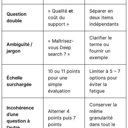
« Qualité
et
Séparer en
Question
coût du
deux items
double
support »
indépendants
Clarifier le
« Maîtrisez-
Ambiguïté /
terme ou
vous Deep
jargon
fournir un
search ? »
exemple
10 ou 11 points
Limiter à 5 – 7
Échelle
pour une
options pour
surchargée
simple
éviter la
évaluation
fatigue
Conserver la
Incohérence
Alterner 4
même
d’une
points puis 7
granularité
question à
points
dans tout le
l’autre