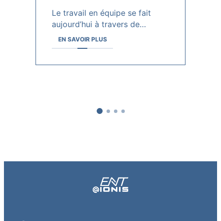
c
Le travail en équipe se fait
aujourd’hui à travers de…
Da
EN SAVOIR PLUS
in
re