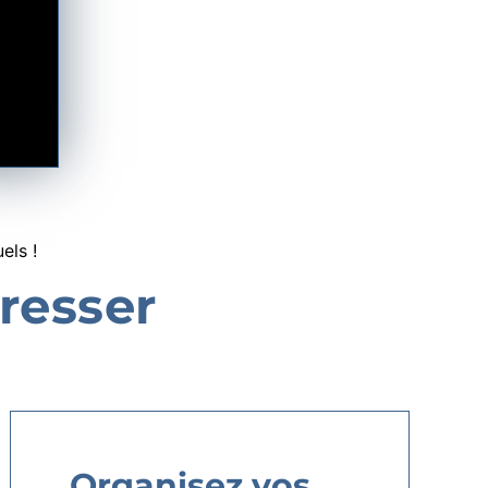
els !
resser
Organisez vos