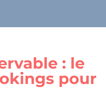
rvable : le
ookings pour