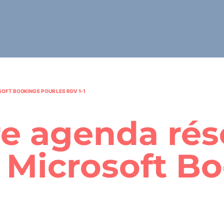
SOFT BOOKINGS POUR LES RDV 1-1
e agenda rése
 Microsoft B